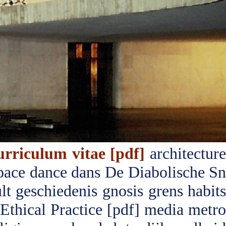
urriculum vitae [pdf]
architectur
pace
dance
dans
De Diabolische S
lt
geschiedenis
gnosis
grens
habit
Ethical Practice [pdf]
media
metr