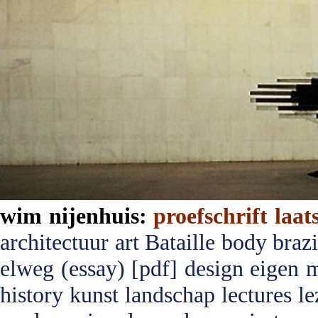
wim nijenhuis:
proefschrift
laat
architectuur
art
Bataille
body
brazi
elweg (essay) [pdf]
design
eigen 
history
kunst
landschap
lectures
le