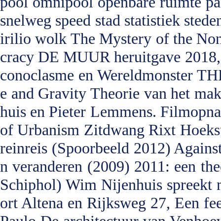
pool
omnipool
openbare ruimte
pa
snelweg
speed
stad
statistiek
sted
irilio
wolk
The Mystery of the Non
cracy
DE MUUR heruitgave 2018, p
conoclasme en Wereldmonster
THE
e and Gravity
Theorie van het mak
huis en Pieter Lemmens. Filmopna
of Urbanism
Zitdwang
Rixt Hoeks
reinreis (Spoorbeeld 2012)
Against
n veranderen (2009) 2011: een the
Schiphol)
Wim Nijenhuis spreekt 
ort Altena en Rijksweg 27, Een fe