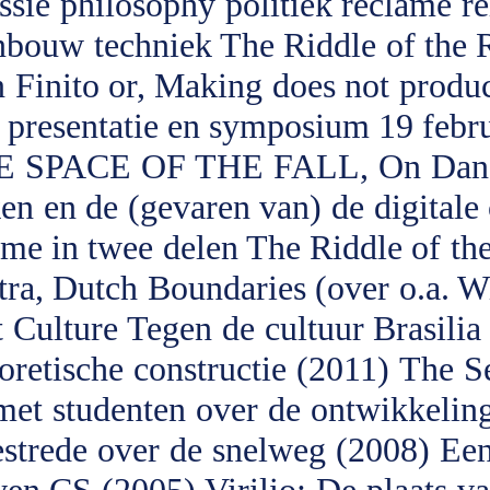
ssie
philosophy
politiek
reclame
re
enbouw
techniek
The Riddle of the 
 Finito or, Making does not produc
resentatie en symposium 19 febru
 SPACE OF THE FALL, On Dance, 
en en de (gevaren van) de digitale
me in twee delen
The Riddle of th
tra, Dutch Boundaries (over o.a. 
 Culture
Tegen de cultuur
Brasilia
oretische constructie (2011)
The Se
met studenten over de ontwikkelin
estrede over de snelweg (2008)
Een