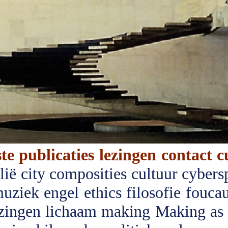
ste publicaties
lezingen
contact
c
lië
city
composities
cultuur
cybers
muziek
engel
ethics
filosofie
foucau
zingen
lichaam
making
Making as 