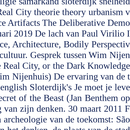
ligie
samarkand
sloterdijk
snelhei
Real City
theorie
theory
urbanism
e Artifacts
The Deliberative Demo
ari 2019
De lach van Paul Virilio
I
Architecture, Bodily Perspectiv
 cultuur. Gesprek tussen Wim Nije
e Real City, or the Dark Knowledg
Wim Nijenhuis)
De ervaring van de 
 english
Sloterdijk's Je moet je lev
cret of the Beast (Jan Benthem o
g van zijn denken. 30 maart 2011
F
 archeologie van de toekomst: São