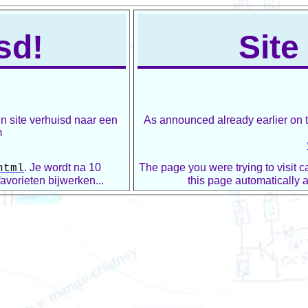
sd!
Site
n site verhuisd naar een
As announced already earlier on 
m
. Je wordt na 10
The page you were trying to visit 
html
vorieten bijwerken...
this page automatically 