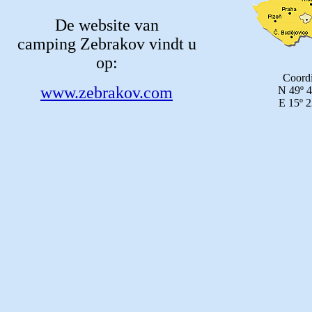
De website van
camping Zebrakov vindt u
op:
Coordi
www.zebrakov.com
N 49º 4
E 15º 2