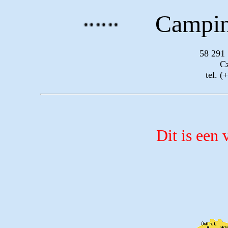
......
Campin
58 291 
C
tel. 
Dit is een