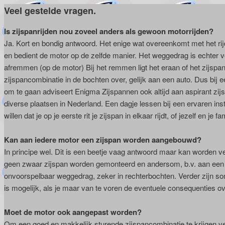
Veel gestelde vragen.
Is zijspanrijden nou zoveel anders als gewoon motorrijden?
Ja. Kort en bondig antwoord. Het enige wat overeenkomt met het rij
en bedient de motor op de zelfde manier. Het weggedrag is echter 
afremmen (op de motor) Bij het remmen ligt het eraan of het zijspa
zijspancombinatie in de bochten over, gelijk aan een auto. Dus bi
om te gaan adviseert Enigma Zijspannen ook altijd aan aspirant zijs
diverse plaatsen in Nederland. Een dagje lessen bij een ervaren ins
willen dat je op je eerste rit je zijspan in elkaar rijdt, of jezelf en je fam
Kan aan iedere motor een zijspan worden aangebouwd?
In principe wel. Dit is een beetje vaag antwoord maar kan worden ve
geen zwaar zijspan worden gemonteerd en andersom, b.v. aan een z
onvoorspelbaar weggedrag, zeker in rechterbochten. Verder zijn 
is mogelijk, als je maar van te voren de eventuele consequenties o
Moet de motor ook aangepast worden?
Om een goed en makkelijk sturende zijspancombinatie te krijgen v