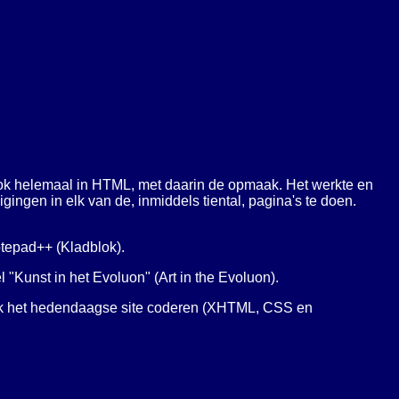
 ook helemaal in HTML, met daarin de opmaak. Het werkte en
gingen in elk van de, inmiddels tiental, pagina's te doen.
otepad++ (Kladblok).
l "Kunst in het Evoluon" (
Art in the Evoluon
).
 ik het hedendaagse site coderen (XHTML, CSS en