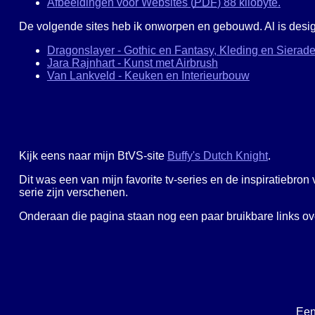
Afbeeldingen voor Websites (
PDF
) 88 kilobyte.
De volgende sites heb ik onworpen en gebouwd. Al is design
Dragonslayer - Gothic en Fantasy, Kleding en Sierad
Jara Rajnhart - Kunst met Airbrush
Van Lankveld - Keuken en Interieurbouw
Kijk eens naar mijn BtVS-site
Buffy's Dutch Knight
.
Dit was een van mijn favorite tv-series en de inspiratiebron 
serie zijn verschenen.
Onderaan die pagina staan nog een paar bruikbare links ov
Een