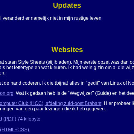
Updates
 veranderd er namelijk niet in mijn rustige leven.
Websites
at staan Style Sheets (stijlbladen). Mijn eerste opzet was dan
 het lettertype en wat kleuren. Ik had weinig zin om al die wijzi
en.
de hand coderen. Ik die (bijna) alles in "gedit" van Linux of N
on.org
. Wat ik gedaan heb is de "Wegwijzer" (
Guide
) en het dee
mputer Club (HCC), afdeling zuid-oost Brabant
. Hier probeer
ningen van een paar lezingen die ik heb gegeven:
d (
PDF
) 74 kilobyte.
 (HTML+CSS).