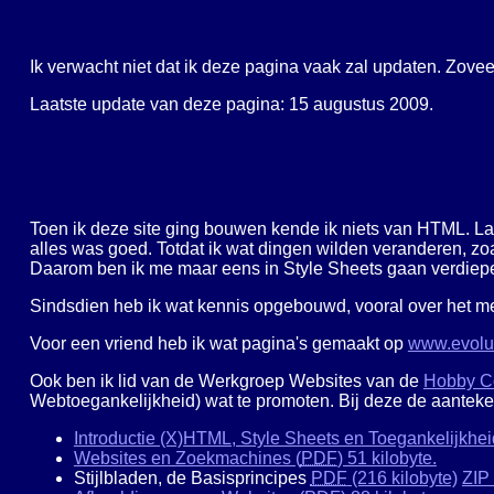
Ik verwacht niet dat ik deze pagina vaak zal updaten. Zoveel
Laatste update van deze pagina: 15 augustus 2009.
Toen ik deze site ging bouwen kende ik niets van HTML. La
alles was goed. Totdat ik wat dingen wilden veranderen, zoals
Daarom ben ik me maar eens in Style Sheets gaan verdiep
Sindsdien heb ik wat kennis opgebouwd, vooral over het met 
Voor een vriend heb ik wat pagina's gemaakt op
www.evolu
Ook ben ik lid van de Werkgroep Websites van de
Hobby Co
Webtoegankelijkheid) wat te promoten. Bij deze de aanteke
Introductie (X)HTML, Style Sheets en Toegankelijkhei
Websites en Zoekmachines (
PDF
) 51 kilobyte.
Stijlbladen, de Basisprincipes
PDF
(216 kilobyte)
ZIP