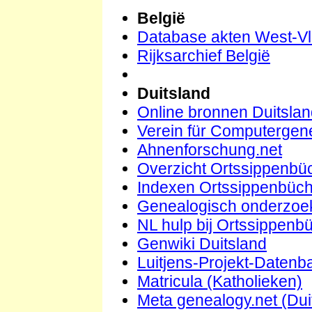
België
Database akten West-V
Rijksarchief België
Duitsland
Online bronnen Duitsla
Verein für Computergene
Ahnenforschung.net
Overzicht Ortssippenbü
Indexen Ortssippenbüch
Genealogisch onderzoek
NL hulp bij Ortssippenb
Genwiki Duitsland
Luitjens-Projekt-Datenb
Matricula (Katholieken)
Meta genealogy.net (Dui