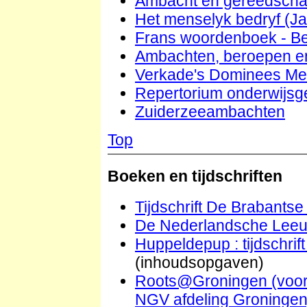
Ambacht en gereedsch
Het menselyk bedryf (J
Frans woordenboek - B
Ambachten, beroepen en
Verkade's Dominees Me
Repertorium onderwijsg
Zuiderzeeambachten
Top
Boeken en tijdschriften
Tijdschrift De Brabants
De Nederlandsche Lee
Huppeldepup : tijdschri
(inhoudsopgaven)
Roots@Groningen (voorh
NGV afdeling Groningen