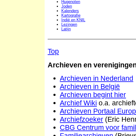
Hugenoten
Joden
Kalenders
Kartografie
Indië en KNIL
Lezingen
Latijn
Top
Archieven en vereniginge
Archieven in Nederland
Archieven in België
Archieven begint hier
Archief Wiki
o.a. archief
Archieven Portaal Euro
Archiefzoeker
(Eric He
CBG Centrum voor famil
Familiearchieven
(Briev