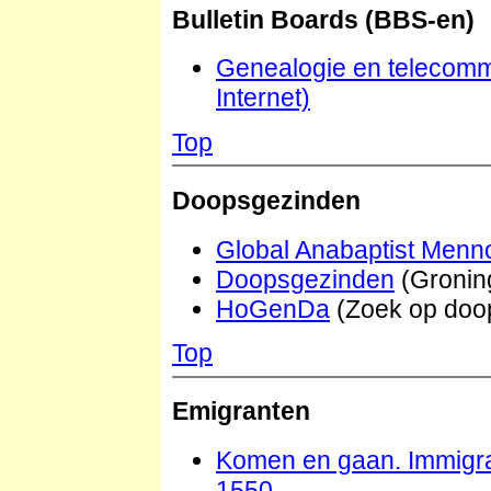
Bulletin Boards (BBS-en)
Genealogie en telecommu
Internet)
Top
Doopsgezinden
Global Anabaptist Menn
Doopsgezinden
(Groning
HoGenDa
(Zoek op doo
Top
Emigranten
Komen en gaan. Immigrat
1550