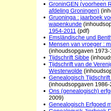
GroninGEN (voorheen Ro
afdeling Groningen)
(in
Gruoninga : jaarboek vo
wapenkunde
(inhoudsop
1954-2011
(pdf)
Emsländische und Benth
Mensen van vroeger : m
(inhoudsopgaven 1973-
Tijdschrift Sibbe
(inhouds
Tijdschrift van de Veren
Westerwolde
(inhoudso
Genealogisch Tijdschrif
(inhoudsopgaven 1986-
Ons (genealogisch) erf
2009)
Genealogisch Erfgoed 
Genealogysk Jierboek 