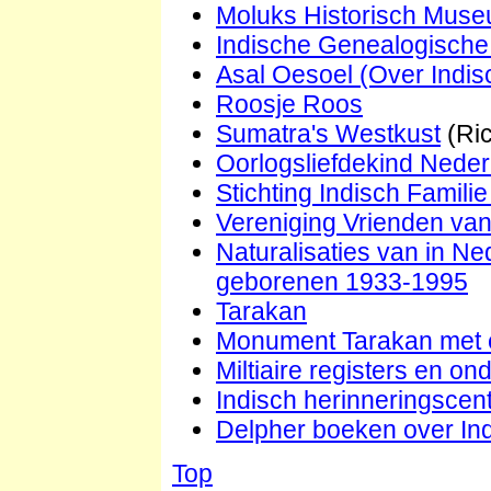
Moluks Historisch Mus
Indische Genealogische
Asal Oesoel (Over Indis
Roosje Roos
Sumatra's Westkust
(Ric
Oorlogsliefdekind Neder
Stichting Indisch Familie
Vereniging Vrienden van
Naturalisaties van in N
geborenen 1933-1995
Tarakan
Monument Tarakan met ee
Miltiaire registers en o
Indisch herinneringscen
Delpher boeken over In
Top