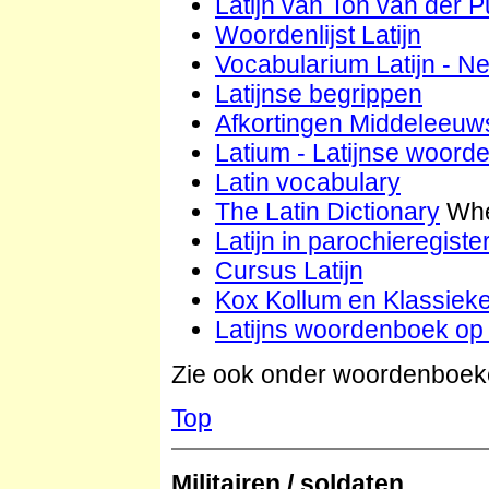
Latijn van Ton van der P
Woordenlijst Latijn
Vocabularium Latijn - N
Latijnse begrippen
Afkortingen Middeleeuws
Latium - Latijnse woorden
Latin vocabulary
The Latin Dictionary
Whe
Latijn in parochieregiste
Cursus Latijn
Kox Kollum en Klassiek
Latijns woordenboek op 
Zie ook onder woordenboek
Top
Militairen / soldaten