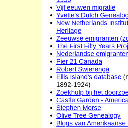
Vijf eeuwen migratie
Yvette's Dutch Geneal
New Netherlands Institu
Heritage
Zeeuwse emigranten (z
The First Fifty Years P
Nederlandse emigranten 
Pier 21 Canada
Robert Swierenga
Ellis Island's database
(m
1892-1924)
Zoekhulp bij het doorzo
Castle Garden - America
Stephen Morse
Olive Tree Genealogy
Blogs van Amerikaanse