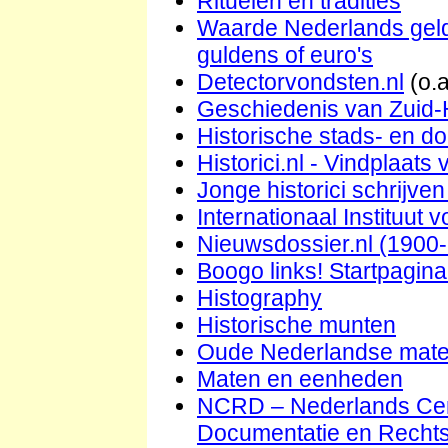
Rituelen en tradities
Waarde Nederlands gel
guldens of euro's
Detectorvondsten.nl
(o.a
Geschiedenis van Zuid-
Historische stads- en d
Historici.nl - Vindplaat
Jonge historici schrijve
Internationaal Instituut 
Nieuwsdossier.nl (1900
Boogo links! Startpagin
Histography
Historische munten
Oude Nederlandse mate
Maten en eenheden
NCRD – Nederlands Cen
Documentatie en Rechts