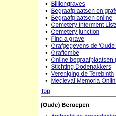
Billiongraves
Begraafplaatsen en gra
Begraafplaatsen online
Cemetery Interment List
Cemetery junction
Find a grave
Grafgegevens de 'Oude 
Graftombe
Online begraafplaatsen 
Stichting Dodenakkers
Vereniging de Terebinth
Medieval Memoria Onli
Top
(Oude) Beroepen