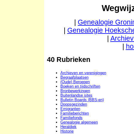
Wegwijz
|
Genealogie Groni
|
Genealogie Hoeksch
|
Archiev
|
h
40 Rubrieken
Archieven en verenigingen
Begraafplaatsen
(Oude) Beroepen
Boeken en tijdschriften
Bronbewerkingen
Buitenlandse sites
Bulletin Boards (BBS-en)
Doopsgezinden
Emigranten
Familieberichten
Familiefonds
Genealogie algemeen
Heraldiek
Historie