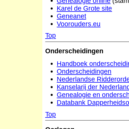
Genealogie online
(stam
Karel de Grote site
Geneanet
Voorouders.eu
Top
Onderscheidingen
Handboek onderscheidi
Onderscheidingen
Nederlandse Ridderord
Kanselarij der Nederla
Genealogie en ondersch
Databank Dapperheidso
Top