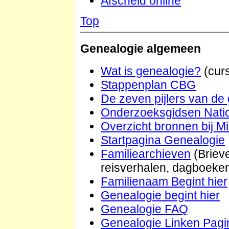
Afscheid online
Top
Genealogie algemeen
Wat is genealogie?
(cur
Stappenplan CBG
De zeven pijlers van de
Onderzoeksgidsen Natio
Overzicht bronnen bij 
Startpagina Genealogie
Familiearchieven
(Briev
reisverhalen, dagboeke
Familienaam Begint hier
Genealogie begint hier
Genealogie FAQ
Genealogie Linken Pagi