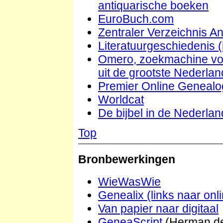
antiquarische boeken
EuroBuch.com
Zentraler Verzeichnis An
Literatuurgeschiedenis (
Omero, zoekmachine vo
uit de grootste Nederla
Premier Online Genealog
Worldcat
De bijbel in de Nederlan
Top
Bronbewerkingen
WieWasWie
Genealix (links naar onl
Van papier naar digitaal
GeneaScript
(Herman de