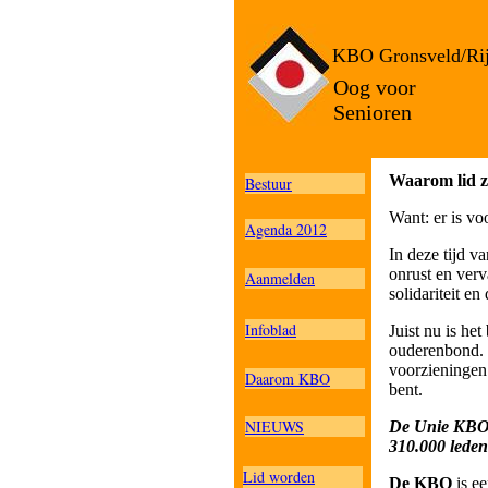
KBO Gronsveld/Rij
Oog voor
Senioren
Waarom lid 
Bestuur
Want: er is vo
Agenda 2012
In deze tijd 
onrust en ver
Aanmelden
solidariteit e
Infoblad
Juist nu is he
ouderenbond. 
voorzieningen 
Daarom KBO
bent.
NIEUWS
De Unie KBO 
310.000 leden
Lid worden
De KBO
is ee