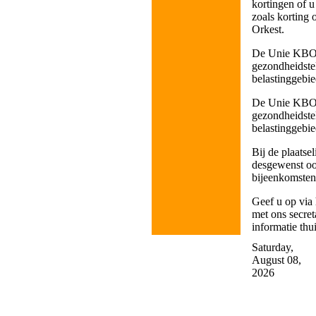
kortingen of 
zoals korting
Orkest.
De Unie KBO h
gezondheidstel
belastinggebie
De Unie KBO h
gezondheidstel
belastinggebie
Bij de plaatse
desgewenst oo
bijeenkomsten
Geef u op via
met ons secre
informatie thui
Saturday,
August 08,
2026