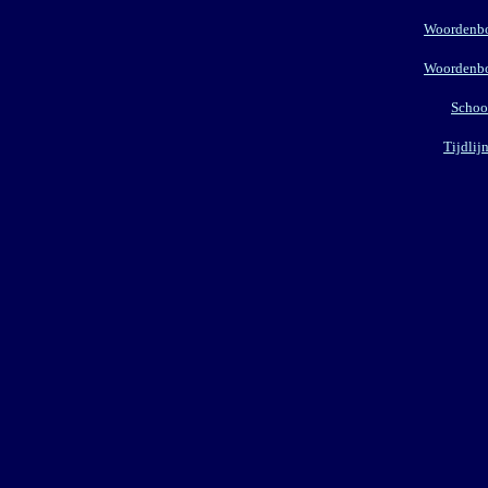
Woordenbo
Woordenbo
School
Tijdlij