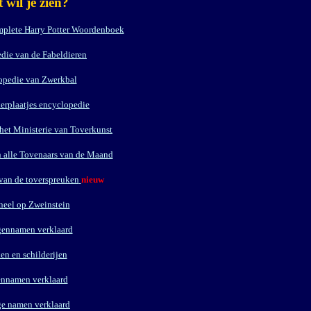
 wil je zien?
mplete Harry Potter Woordenboek
die van de Fabeldieren
opedie van Zwerkbal
rplaatjes encyclopedie
het Ministerie van Toverkunst
 alle Tovenaars van de Maand
van de toverspreuken
nieuw
neel op Zweinstein
gennamen verklaard
en en schilderijen
ennamen verklaard
ge namen verklaard