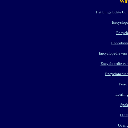
Wat
Het Enige Echte Co
Encyclope
Encycl
Chocokikke
Encyclopedie van 
Encyclopedie van
Encyclopedie 
Perso
Leerlin
Spok
Dier
Overi